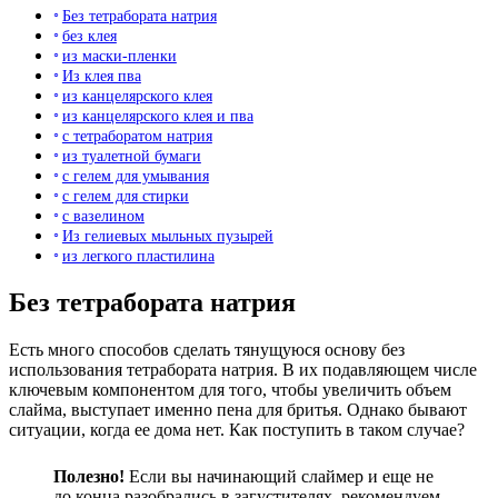
Без тетрабората натрия
без клея
из маски-пленки
Из клея пва
из канцелярского клея
из канцелярского клея и пва
с тетраборатом натрия
из туалетной бумаги
с гелем для умывания
с гелем для стирки
с вазелином
Из гелиевых мыльных пузырей
из легкого пластилина
Без тетрабората натрия
Есть много способов сделать тянущуюся основу без
использования тетрабората натрия. В их подавляющем числе
ключевым компонентом для того, чтобы увеличить объем
слайма, выступает именно пена для бритья. Однако бывают
ситуации, когда ее дома нет. Как поступить в таком случае?
Полезно!
Если вы начинающий слаймер и еще не
до конца разобрались в загустителях, рекомендуем