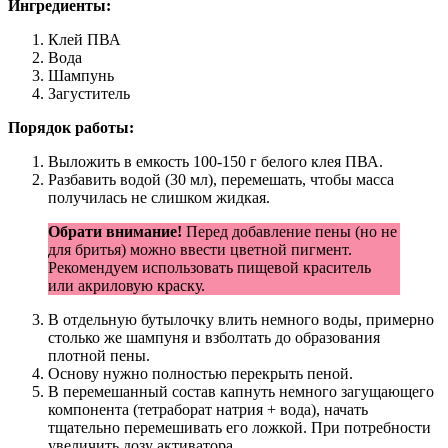
Ингредиенты:
Клей ПВА
Вода
Шампунь
Загуститель
Порядок работы:
Выложить в емкость 100-150 г белого клея ПВА.
Разбавить водой (30 мл), перемешать, чтобы масса
получилась не слишком жидкая.
Обрати внимание!
Перед добавление пены (но не
для бритья) можно ввести цветной пигмент.
Рекомендуем использовать пищевой краситель
или акриловую краску.
В отдельную бутылочку влить немного воды, примерно
столько же шампуня и взболтать до образования
плотной пены.
Основу нужно полностью перекрыть пеной.
В перемешанный состав капнуть немного загущающего
компонента (тетраборат натрия + вода), начать
тщательно перемешивать его ложкой. При потребности
увеличить дозу активатора.