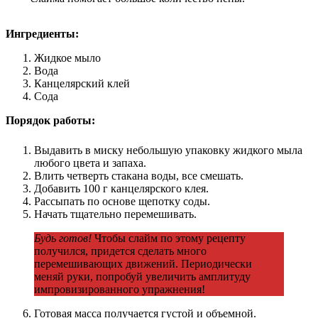
Ингредиенты:
Жидкое мыло
Вода
Канцелярский клей
Сода
Порядок работы:
Выдавить в миску небольшую упаковку жидкого мыла
любого цвета и запаха.
Влить четверть стакана воды, все смешать.
Добавить 100 г канцелярского клея.
Рассыпать по основе щепотку соды.
Начать тщательно перемешивать.
Будь готов!
Чтобы слайм по этому рецепту
получился, придется сделать много
перемешивающих движений. Периодически
меняй руки, попробуй увеличить амплитуду
импровизированного упражнения!
Готовая масса получается густой и объемной.