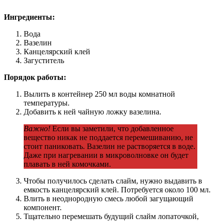
Ингредиенты:
Вода
Вазелин
Канцелярский клей
Загуститель
Порядок работы:
Вылить в контейнер 250 мл воды комнатной
температуры.
Добавить к ней чайную ложку вазелина.
Важно!
Если вы заметили, что добавленное
вещество никак не поддается перемешиванию, не
стоит паниковать. Вазелин не растворяется в воде.
Даже при нагревании в микроволновке он будет
плавать в ней комочками.
Чтобы получилось сделать слайм, нужно выдавить в
емкость канцелярский клей. Потребуется около 100 мл.
Влить в неоднородную смесь любой загущающий
компонент.
Тщательно перемешать будущий слайм лопаточкой,