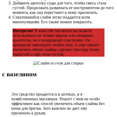
Добавить щепотку соды для того, чтобы смесь стала
густой. Продолжать разминать ее инструментом до того
момента, как она перестанет к нему прилипать.
Схватившийся слайм легко поддается всем
манипуляциям. Его также можно покрасить.
Интересно!
В качестве пигмента вы можете
использовать не только краски или пищевые
красители, но и воздушный пластилин. Он
прекрасно заколерует любую базу. А еще сможет
увеличить объем слайма, сделает текстуру более
пористой и при этом густой.
с вазелином
Это средство продается и в аптеках, и в
хозяйственных магазинах. Рецепт с ним не особо
эффективен как способ увеличить объем слайма без
пены для бритья. Зато вазелин не дает ему
прилипать к рукам.