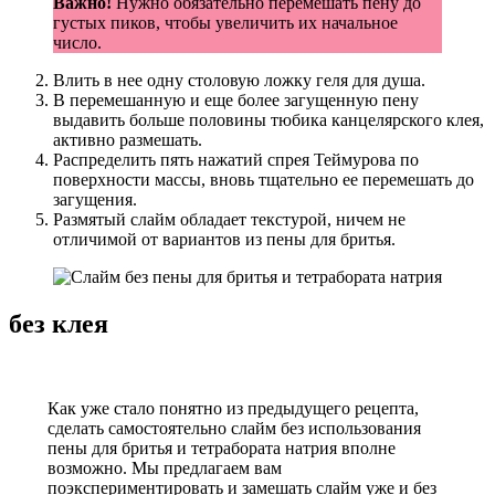
Важно!
Нужно обязательно перемешать пену до
густых пиков, чтобы увеличить их начальное
число.
Влить в нее одну столовую ложку геля для душа.
В перемешанную и еще более загущенную пену
выдавить больше половины тюбика канцелярского клея,
активно размешать.
Распределить пять нажатий спрея Теймурова по
поверхности массы, вновь тщательно ее перемешать до
загущения.
Размятый слайм обладает текстурой, ничем не
отличимой от вариантов из пены для бритья.
без клея
Как уже стало понятно из предыдущего рецепта,
сделать самостоятельно слайм без использования
пены для бритья и тетрабората натрия вполне
возможно. Мы предлагаем вам
поэкспериментировать и замешать слайм уже и без