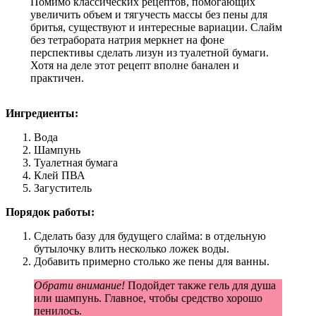
Помимо классических рецептов, помогающих
увеличить объем и тягучесть массы без пены для
бритья, существуют и интересные вариации. Слайм
без тетрабората натрия меркнет на фоне
перспективы сделать лизун из туалетной бумаги.
Хотя на деле этот рецепт вполне банален и
практичен.
Ингредиенты:
Вода
Шампунь
Туалетная бумага
Клей ПВА
Загуститель
Порядок работы:
Сделать базу для будущего слайма: в отдельную
бутылочку влить несколько ложек воды.
Добавить примерно столько же пены для ванны.
Обрати внимание!
Подойдет также гель для душа
или шампунь. Главное, чтобы средство хорошо
пенилось.